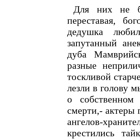
Для них не б
переставая, бо
дедушка люби
запутанный ане
дуба Мамврийс
разные неприли
тоскливой старче
лезли в голову 
о собственном
смерти,- актеры 
ангелов-храни
крестились тай