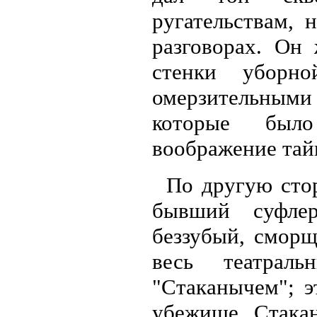
ругательствам,
разговорах. Он
стенки уборн
омерзительными
которые было
воображение тай
По другую сто
бывший суфле
беззубый, смор
весь театрал
"Стаканычем"; э
убежище. Стака