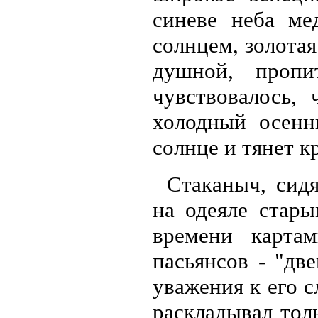
синеве неба мед
солнцем, золотая
душной, пропи
чувствовалось,
холодный осенн
солнце и тянет 
Стаканыч, сидя
на одеяле стар
времени карта
пасьянсов - "дв
уважения к его 
раскладывал тол