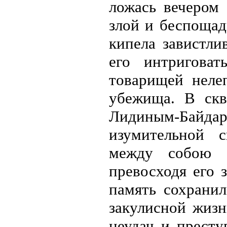
ложась вечером 
злой и беспощад
кипела завистлив
его интриговат
товарищей неле
убежища. В скв
Лидиным-Байдаро
изумительной с
между собою с
превосходя его 
память сохранил
закулисной жизн
неудач и престу