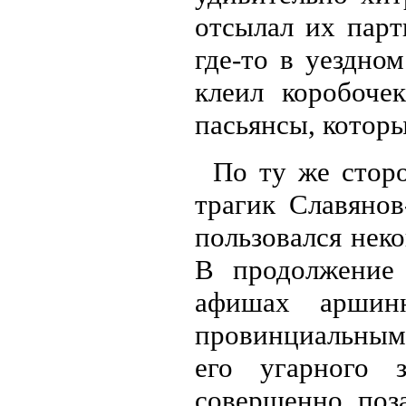
отсылал их пар
где-то в уездном
клеил коробоче
пасьянсы, котор
По ту же сторо
трагик Славянов
пользовался нек
В продолжение 
афишах аршин
провинциальным 
его угарного 
совершенно поз