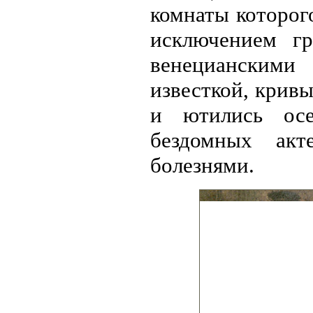
комнаты которог
исключением г
венецианским
известкой, кривы
и ютились осе
бездомных ак
болезнями.