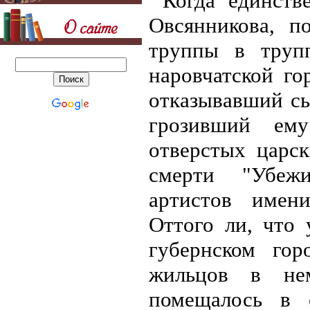
Когда единств
Овсянникова, п
труппы в труп
наровчатской го
отказывавший сы
грозивший ем
отверстых царск
смерти "Убеж
артистов имен
Оттого ли, что 
губернском го
жильцов в не
помещалось в 