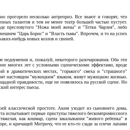
но прогорело несколько антреприз. Все знают и говорят, что
пных талантов и тем не менее театр большей частью пустует.
оде пресловутого "Ножа моей жены" и "Тетки Чарлея", либо
ынешнем "Царь Борис" и "Власть тьмы". Впрочем, и то на успех
 каких-нибудь новых козлов и свиней.
е недоумения и, пожалуй, некоторого разочарования. Оба эти
ение многих лет с условными сценическими эффектами, вроде
ий в драматических местах, "горького" смеха и "страшного"
оворят настоящим "мужицким" языком, живут мужицкою жизнью.
ощадной правдивости, еще не появлялось на русской сцене. Но
ский интерес пьесы.
оей классической простоте. Аким уходит из сыновнего дома,
икита испытывает первые приступы тяжелого бескомпромиссного
тяжелая, как кошмар, сцена закалывания "живого ребенка" в
ре, и кричащей Митричу, что ее кто-то сзади за плечи лапами