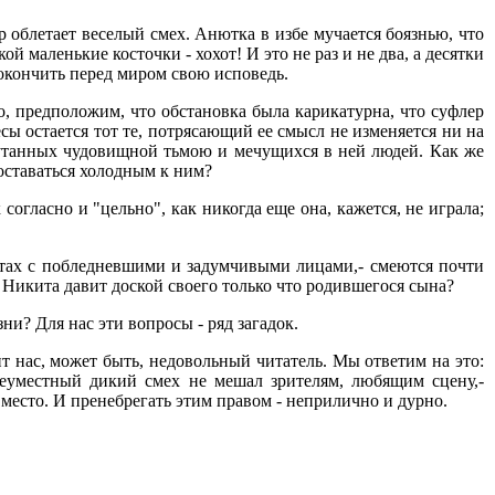
тр облетает веселый смех. Анютка в избе мучается боязнью, что
 маленькие косточки - хохот! И это не раз и не два, а десятки
докончить перед миром свою исповедь.
, предположим, что обстановка была карикатурна, что суфлер
сы остается тот те, потрясающий ее смысл не изменяется ни на
окутанных чудовищной тьмою и мечущихся в ней людей. Как же
 оставаться холодным к ним?
согласно и "цельно", как никогда еще она, кажется, не играла;
тах с побледневшими и задумчивыми лицами,- смеются почти
 Никита давит доской своего только что родившегося сына?
и? Для нас эти вопросы - ряд загадок.
ит нас, может быть, недовольный читатель. Мы ответим на это:
 неуместный дикий смех не мешал зрителям, любящим сцену,-
за место. И пренебрегать этим правом - неприлично и дурно.