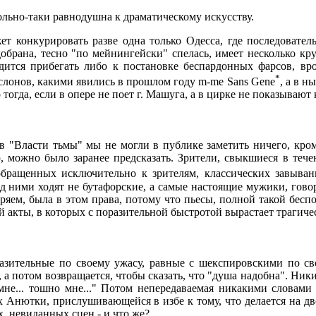
льно-таки равнодушна к драматическому искусству.
т конкурировать разве одна только Одесса, где последователь
обрана, тесно "по мейнингейски" спелась, имеет несколько кру
дится прибегать либо к постановке беспардонных фарсов, вр
*
слонов, какими явились в прошлом году m-me Sans Gene
, а в н
тогда, если в опере не поет г. Машуга, а в цирке не показывают
в "Власти тьмы" мы не могли в публике заметить ничего, кром
, можно было заранее предсказать. Зрители, свыкшиеся в теч
обращенных исключительно к зрителям, классических завыван
ред ними ходят не бутафорские, а самые настоящие мужики, г
ряем, была в этом права, потому что пьесы, полной такой бесп
й акты, в которых с поразительной быстротой вырастает трагиче
разительные по своему ужасу, равные с шекспировскими по св
, а потом возвращается, чтобы сказать, что "душа надобна". Н
не... тошно мне..." Потом непередаваемая никакими словами 
 Анютки, прислушивающейся в избе к тому, что делается на дво
х, невиданных сцен - и что же?