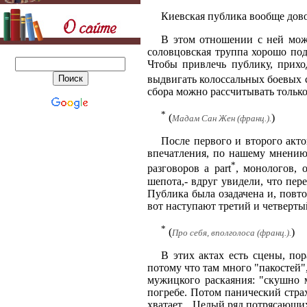
Киевская публика вообще дово
В этом отношении с ней може
соловцовская труппа хорошо под
Чтобы привлечь публику, прихо
выдвигать колоссальных боевых 
сбора можно рассчитывать только 
*
(
)
Мадам Сан Жен (франц.).
После первого и второго акто
впечатления, по нашему мнению
*
разговоров a part
, монологов, 
шепота,- вдруг увидели, что пе
Публика была озадачена и, повто
вот наступают третий и четверты
*
(
)
Про себя, вполголоса (франц.).
В этих актах есть сцены, по
потому что там много "пакостей"
мужицкого раскаяния: "скушно м
погребе. Потом панический страх
хватает... Целый ряд потрясающи