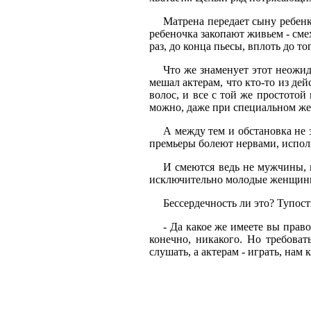
Матрена передает сыну ребенка
ребеночка закопают живьем - смех
раз, до конца пьесы, вплоть до 
Что же знаменует этот неожид
мешал актерам, что кто-то из де
волос, и все с той же простото
можно, даже при специальном жел
А между тем и обстановка не з
премьеры болеют нервами, испол
И смеются ведь не мужчины, 
исключительно молодые женщины и
Бессердечность ли это? Тупост
- Да какое же имеете вы прав
конечно, никакого. Но требова
слушать, а актерам - играть, нам