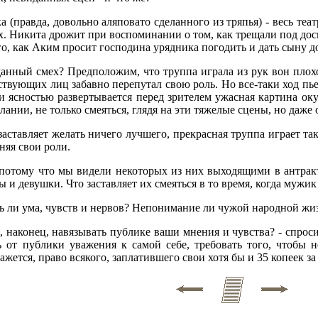
 (правда, довольно аляповато сделанного из тряпья) - весь теа
. Никита дрожит при воспоминании о том, как трещали под доской
того, как Аким просит господина урядника погодить и дать сыну 
анный смех? Предположим, что труппа играла из рук вон плохо
йствующих лиц забавно перепутал свою роль. Но все-таки ход пье
й и ясностью развертывается перед зрителем ужасная картина 
ании, не только смеяться, глядя на эти тяжелые сцены, но даже
аставляет желать ничего лучшего, прекрасная труппа играет так 
няя свои роли.
потому что мы видели некоторых из них выходящими в антрак
 девушки. Что заставляет их смеяться в то время, когда мужик
ь ли ума, чувств и нервов? Непонимание ли чужой народной жизн
о, наконец, навязывать публике ваши мнения и чувства? - спрос
ть от публики уважения к самой себе, требовать того, чтобы
 кажется, право всякого, заплатившего свои хотя бы и 35 копеек 