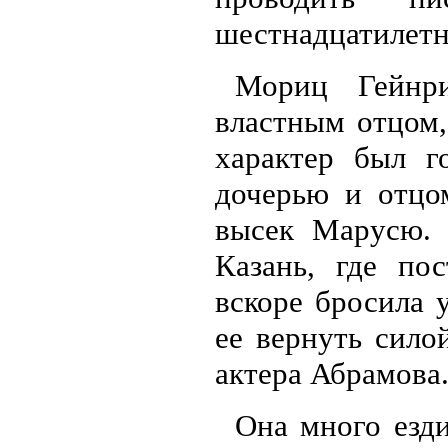
шестнадцатилет
Мориц Гейнр
властным отцом,
характер был г
дочерью и отцо
высек Марусю. 
Казань, где по
вскоре бросила 
ее вернуть сил
актера Абрамова
Она много езд