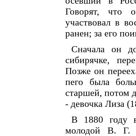
осевший в Рос
Говорят, что 
участвовал в во
ранен; за его по
Сначала он д
сибирячке, пе
Позже он переех
пего была бол
старшей, потом д
- девочка Лиза (18
В 1880 году 
молодой В. Г.