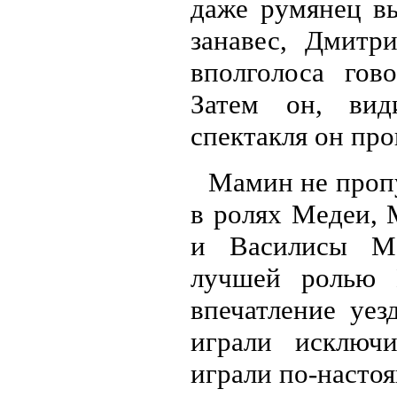
даже румянец вы
занавес, Дмитр
вполголоса гов
Затем он, вид
спектакля он про
Мамин не пропу
в ролях Медеи, 
и Василисы Ме
лучшей ролью 
впечатление уез
играли исключ
играли по-насто