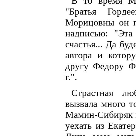
В то время Ма
"Братья Горд
Морицовны он п
надписью: "Эта
счастья... Да бу
автора и котор
другу Федору Ф
г.".
Страстная лю
вызвала много то
Мамин-Сибиряк 
уехать из Екате