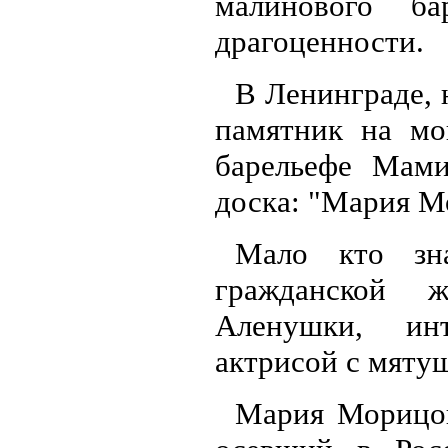
малинового ба
драгоценности.
В Ленинграде, 
памятник на мо
барельефе Мам
доска: "Мария Мо
Мало кто зн
гражданской 
Аленушки, инт
актрисой с мяту
Мария Морицов