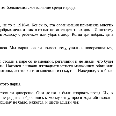
стет большевистское влияние среди народа.
, не то в 1916-м. Конечно, эта организация привлекла многих
обрых дела, и никто из нас не хотел делать их дома. И поэтому
 коляску с ребенком или убрать двор. Когда три добрых дела
чиков. Мы маршировали по-военному, учились поворачиваться,
стояли в каре со знаменами, регалиями и не знали, что будет
ати. Наконец вызвали пятнадцатилетнего мальчишку, обвинили
погоны, ленточки и исключили из скаутов. Наверное, это было
этого парня.
готовили диверсию. Они должны были взорвать поезд. Их, к
ие родители бросились к моему отцу, прося ходатайствовать.
аршему не было, кажется, и шестнадцати лет.