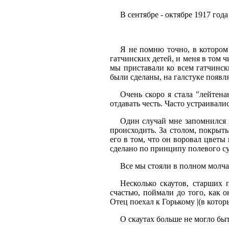
В сентябре - октябре 1917 год
Я не помню точно, в котором 
гатчинских детей, и меня в том ч
мы приставали ко всем гатчинск
были сделаны, на галстуке появля
Очень скоро я стала "лейтен
отдавать честь. Часто устраивали
Один случай мне запомнился н
происходить. За столом, покрыт
его в том, что он воровал цветы
сделано по принципу полевого с
Все мы стояли в полном молча
Несколько скаутов, старших
счастью, поймали до того, как 
Отец поехал к Горькому |(в котор
О скаутах больше не могло быт