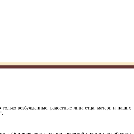
 только возбужденные, радостные лица отца, матери и наших
".
цы. Они ворвались в здание городской полиции, освободили