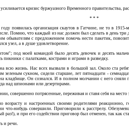
а усиливается кризис буржуазного Временного правительства, ра
* * *
году появилась организация скаутов в Гатчине, не то в 1915-м
исле. Помню, что каждый из нас должен был сделать в день три д
им обывателям с предложением помочь нести пакетик, повозить
лся узел, а в душе удовлетворение.
антом"; под моей командой было десять девочек и десять маль
сь пикники с палатками, кострами и играми в разведку.
а всю жизнь. Нас всех вызвали в большой зал. Около ста ребят 
ым зеленым сукном, сидели старшие, лет пятнадцати - семнадц
 на кладбище. Он сознался. И в полном молчании с него сняли 
уда над шпионами или дезертирами.
нии, совершенно потрясенные, переживая и ставя себя на место 
 по возрасту и настроенных своими родителями реакционно, 
они что-нибудь совершили. Приговорили к расстрелу. Обезумевш
ый раз!), и при его содействии приговор был отменен, так как ст
ь и речи.