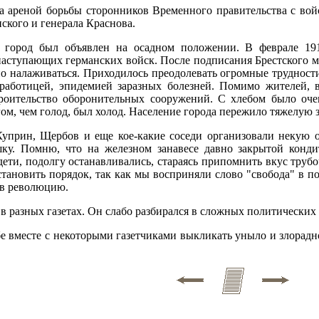
ла ареной борьбы сторонников Временного правительства с во
нского и генерала Краснова.
а город был объявлен на осадном положении. В феврале 19
аступающих германских войск. После подписания Брестского м
но налаживаться. Приходилось преодолевать огромные труднос
езработицей, эпидемией заразных болезней. Помимо жителей, 
роительство оборонительных сооружений. С хлебом было оче
ом, чем голод, был холод. Население города пережило тяжелую 
Куприн, Щербов и еще кое-какие соседи организовали некую 
ку. Помню, что на железном занавесе давно закрытой конди
ети, подолгу останавливались, стараясь припомнить вкус труб
тановить порядок, так как мы восприняли слово "свобода" в п
 в революцию.
в разных газетах. Он слабо разбирался в сложных политических
бе вместе с некоторыми газетчиками выкликать уныло и злорадно