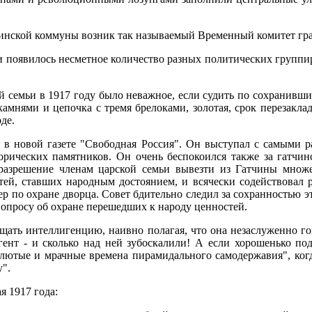
инской коммуны возник так называемый Временный комитет гра
 появилось несметное количество разных политических группир
 семьи в 1917 году было неважное, если судить по сохранившим
камнями и цепочка с тремя брелоками, золотая, срок перезакла
де.
 в новой газете "Свободная Россия". Он выступал с самыми ра
торических памятников. Он очень беспокоился также за гатчи
разрешение членам царской семьи вывезти из Гатчины множе
стей, ставших народным достоянием, и всячески содействовал
ер по охране дворца. Совет бдительно следил за сохранностью
вопросу об охране перешедших к народу ценностей.
щать интеллигенцию, наивно полагая, что она незаслуженно го
нт - и сколько над ней зубоскалили! А если хорошенько поду
"лютые и мрачные времена пирамидального самодержавия", когд
".
я 1917 года: