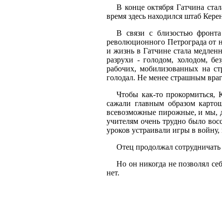
В конце октября Гатчина ста
время здесь находился штаб Кере
В связи с близостью фронт
революционного Петрограда от н
и жизнь в Гатчине стала медлен
разрухи - голодом, холодом, б
рабочих, мобилизованных на ст
голодал. Не менее страшным враг
Чтобы как-то прокормиться, 
сажали главным образом картош
всевозможные пирожные, и мы, д
учителям очень трудно было восс
уроков устраивали игры в войну,
Отец продолжал сотрудничать 
Но он никогда не позволял се
нет.