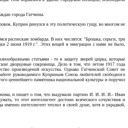
ждан города Гатчины.
овок. Куприн ринулся в эту политическую гущу, во многом не
ся распискам ломбарда. В них числятся: "Брошка, серьги, три
дки 2 июня 1919 г.". Этих вещей в эмиграции с нами не было,
знообразными статьями - то в защиту зверей цирка, которые
нские дворцовые сокровища. Дело в том, что летом 1917 года
ство произведений искусства. Однако Гатчинский Совет не
 работе руководимого Куприным Союза любителей свободного
 этого ценнейшего памятника национальной культуры и поручил
нима, и пишет о том, что выдумали партию И. И. И. И.- Иван
мать, то этот интеллигент достоин всяческого сочувствия и
а именно интеллигент теплил в своей душе, хотя и украдкой,