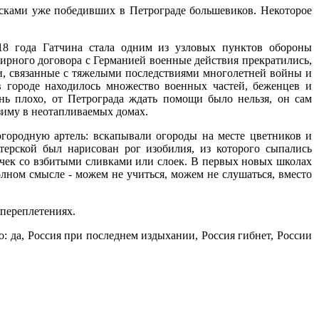
йсками уже победивших в Петрограде большевиков. Некоторое
18 года Гатчина стала одним из узловых пунктов обороны
ирного договора с Германией военные действия прекратились,
ти, связанные с тяжелыми последствиями многолетней войны и
в городе находилось множество военных частей, беженцев и
нь плохо, от Петрограда ждать помощи было нельзя, он сам
зиму в неотапливаемых домах.
огородную артель: вскапывали огороды на месте цветников и
терской был нарисован рог изобилия, из которого сыпались
очек со взбитыми сливками или слоек. В первых новых школах
олном смысле - можем не учиться, можем не слушаться, вместо
 переплетениях.
: да, Россия при последнем издыхании, Россия гибнет, России