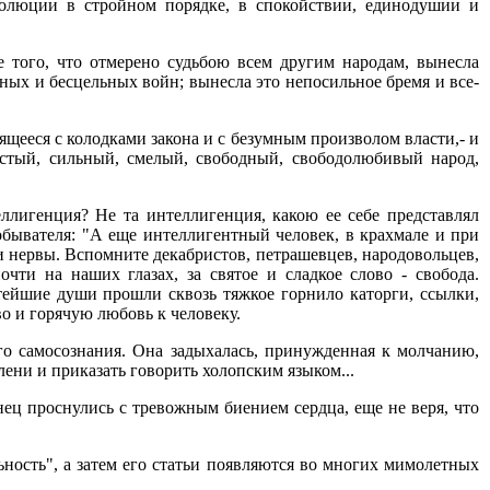
волюции в стройном порядке, в спокойствии, единодушии и
е того, что отмерено судьбою всем другим народам, вынесла
ных и бесцельных войн; вынесла это непосильное бремя и все-
ящееся с колодками закона и с безумным произволом власти,- и
истый, сильный, смелый, свободный, свободолюбивый народ,
ллигенция? Не та интеллигенция, какою ее себе представлял
бывателя: "А еще интеллигентный человек, в крахмале и при
и нервы. Вспомните декабристов, петрашевцев, народовольцев,
ти на наших глазах, за святое и сладкое слово - свобода.
тейшие души прошли сквозь тяжкое горнило каторги, ссылки,
о и горячую любовь к человеку.
го самосознания. Она задыхалась, принужденная к молчанию,
лени и приказать говорить холопским языком...
нец проснулись с тревожным биением сердца, еще не веря, что
ьность", а затем его статьи появляются во многих мимолетных