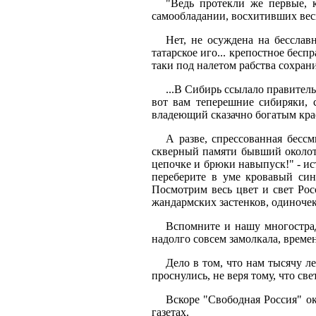
"Ведь протекли же первые, 
самообладании, восхитивших ве
Нет, не осуждена на бесслав
татарское иго... крепостное бес
таки под налетом рабства сохран
...В Сибирь ссылало правитель
вот вам теперешние сибиряки, 
владеющий сказачно богатым кра
А разве, спрессованная бесс
скверный памяти бывший околот
цепочке и брюки навыпуск!" - ис
переберите в уме кровавый син
Посмотрим весь цвет и свет Ро
жандармских застенков, одиночек
Вспомните и нашу многострад
надолго совсем замолкала, времен
Дело в том, что нам тысячу л
проснулись, не веря тому, что све
Вскоре "Свободная Россия" ок
газетах.