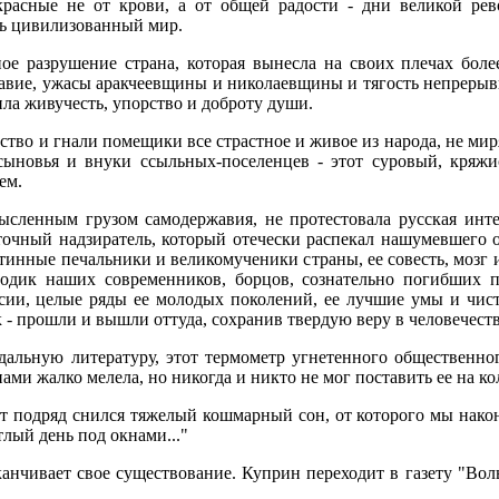
красные не от крови, а от общей радости - дни великой ре
сь цивилизованный мир.
ное разрушение страна, которая вынесла на своих плечах боле
правие, ужасы аракчеевщины и николаевщины и тягость непрерыв
ила живучесть, упорство и доброту души.
ство и гнали помещики все страстное и живое из народа, не мир
сыновья и внуки ссыльных-поселенцев - этот суровый, кряж
ем.
мысленным грузом самодержавия, не протестовала русская инте
очный надзиратель, который отечески распекал нашумевшего о
тинные печальники и великомученики страны, ее совесть, мозг 
одик наших современников, борцов, сознательно погибших поч
ссии, целые ряды ее молодых поколений, ее лучшие умы и чис
 - прошли и вышли оттуда, сохранив твердую веру в человечеств
альную литературу, этот термометр угнетенного общественно
ами жалко мелела, но никогда и никто не мог поставить ее на ко
ет подряд снился тяжелый кошмарный сон, от которого мы нако
тлый день под окнами..."
анчивает свое существование. Куприн переходит в газету "Вол