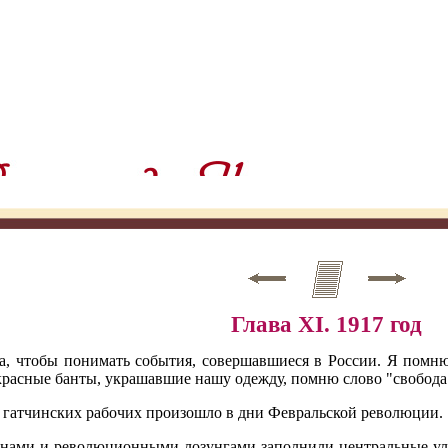
Глава XI. 1917 год
а, чтобы понимать события, совершавшиеся в России. Я помню
красные банты, украшавшие нашу одежду, помню слово "свобода
 гатчинских рабочих произошло в дни Февральской революции.
нами и революционными лозунгами заполнили центральные ули