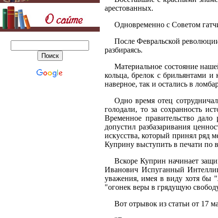
арестованных.
Одновременно с Советом гатч
После Февральской революции
разбираясь.
Материальное состояние нашей
кольца, брелок с брильянтами и 
наверное, так и остались в ломбар
Одно время отец сотрудничал
голодали, то за сохранность ис
Временное правительство дало 
допустил разбазаривания ценно
искусства, который принял ряд м
Куприну выступить в печати по 
Вскоре Куприн начинает защи
Иванович Испуганный Интеллиге
уважения, имея в виду хотя бы 
"огонек веры в грядущую свободу
Вот отрывок из статьи от 17 ма