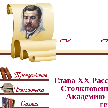
Глава XX Расс
Столкновени
Академию Г
ге