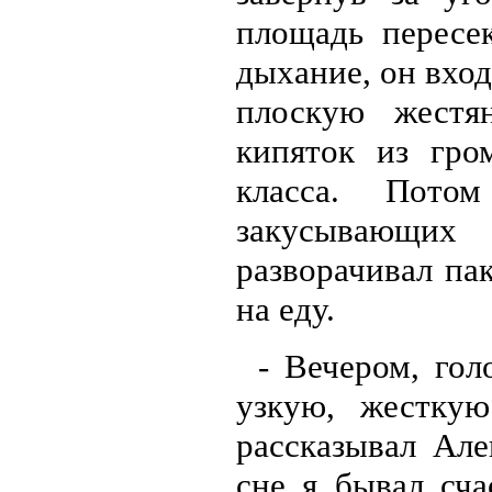
площадь пересе
дыхание, он вход
плоскую жестя
кипяток из гро
класса. Пото
закусывающих 
разворачивал па
на еду.
- Вечером, го
узкую, жесткую 
рассказывал Але
сне я бывал сча