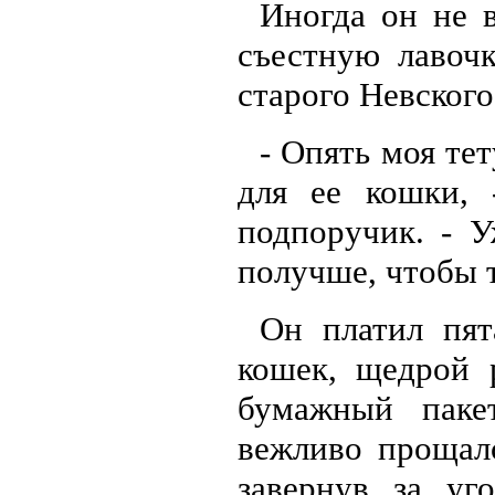
Иногда он не 
съестную лавоч
старого Невского
- Опять моя те
для ее кошки, 
подпоручик. - У
получше, чтобы т
Он платил пят
кошек, щедрой 
бумажный паке
вежливо прощалс
завернув за уг