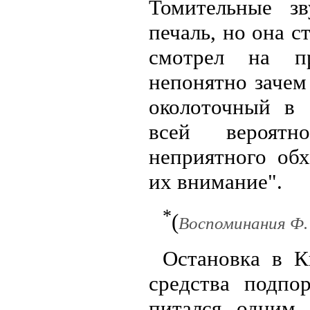
Томительные з
печаль, но она с
смотрел на п
непонятно зачем
околоточный в 
всей вероятн
неприятного об
их внимание".
*
(
Воспоминания Ф.
Остановка в К
средства подпо
питался одним 