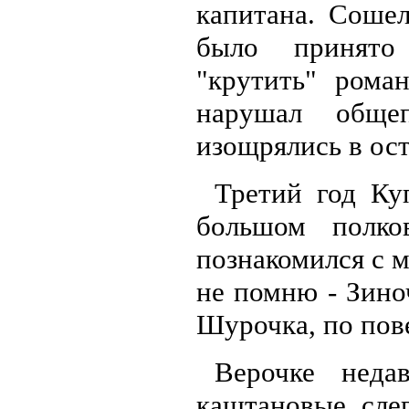
капитана. Сошел
было принято
"крутить" роман
нарушал обще
изощрялись в ос
Третий год Ку
большом полко
познакомился с м
не помню - Зиноч
Шурочка, по пов
Верочке нед
каштановые, сле