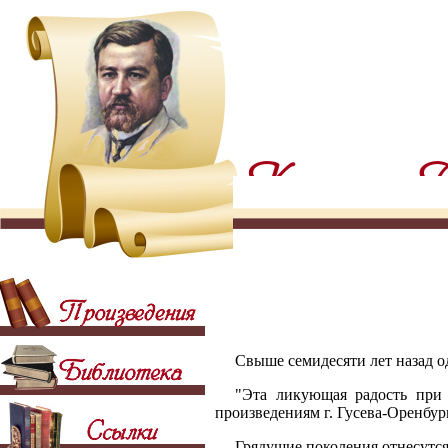
Свыше семидесяти лет назад од
"Эта ликующая радость при
произведениям г. Гусева-Оренбу
Грядущие поколения отнесутся