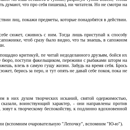
сть думают, что про себя пишешь), ни читателя. Но не смотри на
ствии лиц, покажи предметы, которые понадобятся в действии.
 себе сюжет, сживись с ним. Тогда лишь приступай к способу
апожнике, чтоб сразу было видно, что ты знаешь, в сапожном
ши.
спощадно критикуй, пе читай недоделанного друзьям, бойся их
ое бюро, поступи факельщиком, переживи с рыбаками шторм на
жешь, влезь в самую гущу жизни. Забудь на время себя. Брось
южет, берись за перо, и тут опять не давай себе покоя, пока не
им в них духом творческих исканий, святой одержимостью,
сказали, воинствующий характер, - они направлены против
 зовут к творческому беспокойству, к подлинно вдохновенной
зии (вспомним очаровательную "Лепочку", вспомним "Ю-ю").