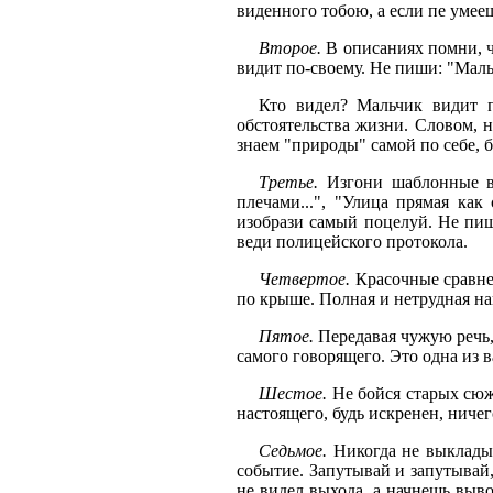
виденного тобою, а если пе умееш
Второе.
В описаниях помни, ч
видит по-своему. Не пиши: "Маль
Кто видел? Мальчик видит п
обстоятельства жизни. Словом, 
знаем "природы" самой по себе, б
Третье.
Изгони шаблонные вы
плечами...", "Улица прямая как 
изобрази самый поцелуй. Не пиши
веди полицейского протокола.
Четвертое.
Красочные сравне
по крыше. Полная и нетрудная на
Пятое.
Передавая чужую речь,
самого говорящего. Это одна из в
Шестое.
Не бойся старых сюж
настоящего, будь искренен, ниче
Седьмое.
Никогда не выкладыв
событие. Запутывай и запутывай, 
не видел выхода, а начнешь выво