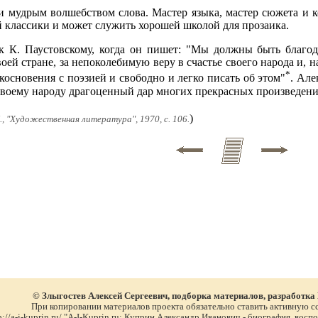
и мудрым волшебством слова. Мастер языка, мастер сюжета и к
 классики и может служить хорошей школой для прозаика.
к К. Паустовскому, когда он пишет: "Мы должны быть благода
оей стране, за непоколебимую веру в счастье своего народа и, 
*
косновения с поэзией и свободно и легко писать об этом"
. Ал
своему народу драгоценный дар многих прекрасных произведен
)
М., "Художественная литература", 1970, с. 106.
© Злыгостев Алексей Сергеевич, подборка материалов, разработка
При копировании материалов проекта обязательно ставить активную с
p://a-i-kuprin.ru/ "A-I-Kuprin.ru: Куприн Александр Иванович - биография, во