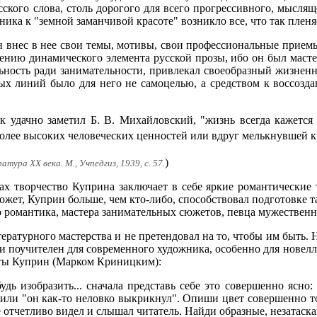
сского слова, столь дорогого для всего прогрессивного, мыслящ
ика к "земной заманчивой красоте" возникло все, что так пленя
н внес в нее свои темы, мотивы, свои профессиональные приемы
лению динамического элемента русской прозы, ибо он был масте
ьность ради занимательности, привлекал своеобразный жизнен
х линий было для него не самоцелью, а средством к воссозда
к удачно заметил Б. В. Михайловский, "жизнь всегда кажется
более высоких человеческих ценностей или вдруг мелькнувшей 
)
атура XX века. М., Учпедгиз, 1939, с. 57.
ах творчество Куприна заключает в себе яркие романтические 
ожет, Куприн больше, чем кто-либо, способствовал подготовке т
 романтика, мастера занимательных сюжетов, певца мужествен
ературного мастерства и не претендовал на то, чтобы им быть
и поучителен для современного художника, особенно для новелли
еты Куприн (Марком Криницким):
удь изобразить... сначала представь себе это совершенно ясно
 или "он как-то неловко выкрикнул". Опиши цвет совершенно то
е отчетливо видел и слышал читатель. Найди образные, незатас