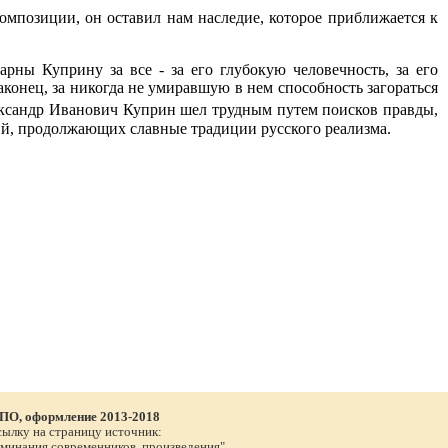
омпозиции, он оставил нам наследие, которое приближается к
рны Куприну за все - за его глубокую человечность, за его
наконец, за никогда не умиравшую в нем способность загораться
ександр Иванович Куприн шел трудным путем поисков правды,
ий, продолжающих славные традиции русского реализма.
 ПО, оформление 2013-2018
сылку на страницу источник:
споминания современников, произведения"