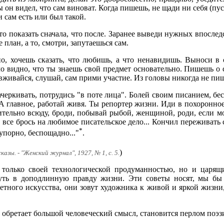
ы он видел, что сам виноват. Когда пишешь, не щади ни себя (пу
 и сам есть или был такой.
то показать сначала, что после. Заранее выведи нужных впослед
 план, а то, смотри, запутаешься сам.
нно, хочешь сказать, что любишь, а что ненавидишь. Выноси в
о видно, что ты знаешь свой предмет основательно. Пишешь о с
 вживайся, слушай, сам прими участие. Из головы никогда не пи
ачеркивать, потрудись "в поте лица". Болей своим писанием, бе
. А главное, работай живя. Ты репортер жизни. Иди в похоронн
тельно всюду, броди, побывай рыбой, женщиной, роди, если мо
, все брось на любимое писательское дело... Кончил переживать с
*
упорно, беспощадно..."
.
)
азы. - "Женский журнал", 1927, № 1, с. 5.
 только своей технологической продуманностью, но и царящ
уть в доподлинную правду жизни. Эти советы носят, мы бы 
етного искусства, они зовут художника к живой и яркой жизни,
 обретает большой человеческий смысл, становится перлом поэ