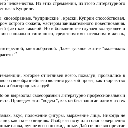
его человечества. Из этих стремлений, из этого литературного
ет нас в Куприне.
, своеобразные, "купринские", краски. Куприн способствовал,
ром острого сюжета, мастером занимательного повествования.
ный факт как таковой. Но в большинстве случаев волнующее и
нию социально типичного, средством вмешательства в жизнь,
 интересной, многообразной. Даже тусклое житие "маленьких
*
красоты"
.
тенденции, которые отчетливей всего, пожалуй, проявились в
акого своеобразнейшего явления русской прозы, как творчество
ных и благородных людей.
. Но он выработал своеобразный литературно-профессиональный
ста. Приведем этот "кодекс", как он был записан одним из тех
: запах, вкус, положение фигуры, выражение лица. Никогда не
чно, как ты его видишь. Изобрази позу или голос совершенно
канные слова, лучше всего неожиданные. Дай сочное восприятие