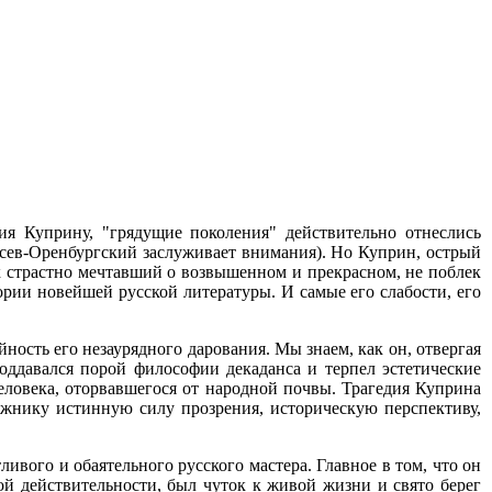
ния Куприну, "грядущие поколения" действительно отнеслись
Гусев-Оренбургский заслуживает внимания). Но Куприн, острый
к страстно мечтавший о возвышенном и прекрасном, не поблек
тории новейшей русской литературы. И самые его слабости, его
ность его незаурядного дарования. Мы знаем, как он, отвергая
оддавался порой философии декаданса и терпел эстетические
еловека, оторвавшегося от народной почвы. Трагедия Куприна
ожнику истинную силу прозрения, историческую перспективу,
ливого и обаятельного русского мастера. Главное в том, что он
ой действительности, был чуток к живой жизни и свято берег