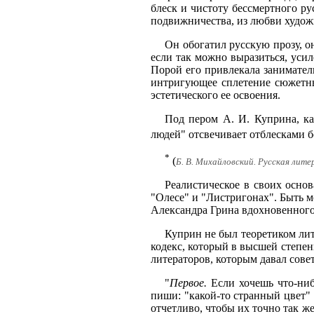
блеск и чистоту бессмертного ру
подвижничества, из любви художн
Он обогатил русскую прозу, о
если так можно выразиться, уси
Порой его привлекала занимател
интригующее сплетение сюжетны
эстетического ее освоения.
Под пером А. И. Куприна, ка
людей" отсвечивает отблесками 
*
(
Б. В. Михайловский. Русская литер
Реалистическое в своих основ
"Олесе" и "Листригонах". Быть м
Александра Грина вдохновенного
Куприн не был теоретиком лит
кодекс, который в высшей степен
литераторов, которым давал сов
"
Первое.
Если хочешь что-ниб
пиши: "какой-то странный цвет"
отчетливо, чтобы их точно так ж