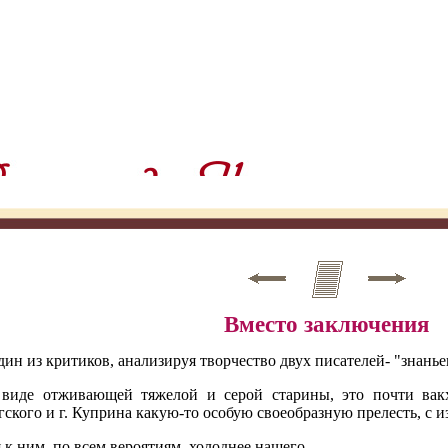
Вместо заключения
ин из критиков, анализируя творчество двух писателей- "знаньев
 виде отживающей тяжелой и серой старины, это почти ва
ргского и г. Куприна какую-то особую своеобразную прелесть, 
 к ним, по всем вероятиям, холоднее нашего.