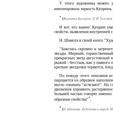
У этого художника можно у
импонировала зоркость Куприна, 
*
(
Валентин Булгаков. Л. Н. Толстой 
И вот что важно: Куприн уме
свойств, выявления внутренней 
Н. Шамота в своей книге "Ху
"Зажглась скромно и затрепе
звезды. Мирный, торжественный,
прекрасных звезд августовский м
рыжий - бесстыж, как у пьяного 
кроткие звездочки теряются, блед
По поводу этого описания ис
ощущается их образное наполнени
могло означать "исчезают". Но с
движения (проявить растеряннос
большей частью говорят именно 
*
образные свойства"
.
*
(
Н. Шамота. Художник и народ. М, 