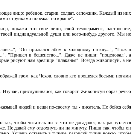
ющее лицо: ребенок, старик, солдат, сапожник. Каждый из них
иними струйками побежал по крыше".
ца, покажи это свое лицо, свой темперамент, настроение,
" твоей индивидуальной души или кого-нибудь другого. Мы не
ве...", "Он прижался лбом к холодному стеклу...", "Пожал
...", "Пришел в бешенство...". Даже не пиши: "поцеловал", а
торые рисуют нам зрелище "плаканья". Всегда живописуй, а не
зображай гром, как Чехов, словно кто прошелся босыми ногами
ы. Изучай, прислушивайся, как говорят. Живописуй образ речью
азывай людей и вещи по-своему, ты - писатель. Не бойся себя
 так, чтобы читатель ни за что не догадался, как распутается
о же. Не давай ему отдохнуть ни на минуту. Пиши так, чтобы он
ельно. Хочешь оставить в тупике, разрисуй тупик вовсю, чтобы