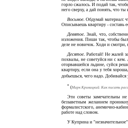
горло сжалось. И подай так, чтоб
него сверху, а дай понять, что ты
Восьмое.
Обдумай материал: ч
Описываешь квартиру - составь ее
Девятое.
Знай, что, собстве
изложения. Пиши так, чтобы был
деле не новичок. Ходи и смотри,
Десятое.
Работай! Не жалей з
похвалы, не советуйся ни с кем
оторвавшейся льдине, суйся реши
квартиру, если она у тебя хороша
добьешься, чего надо. Добивайся 
*
(
Марк Криницкий. Как писать расск
Эти советы замечательны не
беззаветным желанием проникн
формалистского, анемично-кабин
работе над словом.
У Куприна и "незначительное"