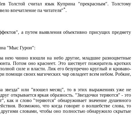
Лев Толстой считал язык Куприна "прекрасным". Толстому
*
вело впечатление па читателя"
.
эффектов", а путем выявления объективно присущих предмету
ина "Мыс Гурон":
 за нею чинно взошли на небо другие, младшие разноцветные
зонта. Потом оно краснеет. Это шествует пожиратель кротких
 полной силе и власти. Лик его безупречно круглый и кроваво-
при помощи своих магических чар овладеет всем небом. Робкие,
а звезда" или "взошел месяц", то в этих выражениях уже не
руг открывается яркая образность. "Звездочки теряются" - это
ют", как и слово "теряются" обнаруживает значение душевного
йствия. Возможно, что когда говорят о волшебстве слова, то
 с другими словами, чтобы оно полностью обнаружило скрытые