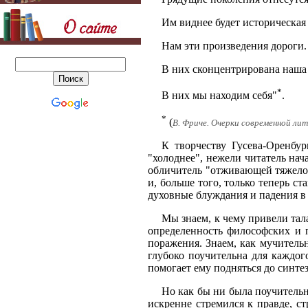
Им виднее будет историческая
Нам эти произведения дороги.
В них сконцентрирована наша
*
В них мы находим себя"
.
*
(
В. Фриче. Очерки современной лите
К творчеству Гусева-Оренбур
"холоднее", нежели читатель нач
обличитель "отживающей тяжелой
и, больше того, только теперь с
духовные блуждания и падения в
Мы знаем, к чему привели тал
определенность философских и 
поражения. Знаем, как мучитель
глубоко поучительна для каждог
помогает ему подняться до синтез
Но как бы ни была поучительна
искренне стремился к правде, с