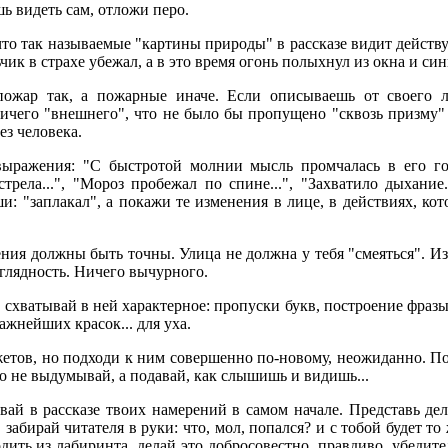
ь видеть сам, отложи перо.
то так называемые "картины природы" в рассказе видит действу
чик в страхе убежал, а в это время огонь полыхнул из окна и с
ожар так, а пожарные иначе. Если описываешь от своего ли
ничего "внешнего", что не было бы пропущено "сквозь призму
ез человека.
ражения: "С быстротой молнии мысль промчалась в его голо
стрела...", "Мороз пробежал по спине...", "Захватило дыхание
: "заплакал", а покажи те изменения в лице, в действиях, ко
ния должны быть точны. Улица не должна у тебя "смеяться". И
глядность. Ничего вычурного.
 схватывай в ней характерное: пропуски букв, построение фраз
ажнейших красок... для уха.
етов, но подходи к ним совершенно по-новому, неожиданно. Пок
го не выдумывай, а подавай, как слышишь и видишь...
ай в рассказе твоих намерений в самом начале. Представь дело
забирай читателя в руки: что, мол, попался? и с тобой будет т
дить из лабиринта, делай это добросовестно, правдиво, убедит