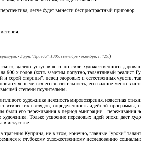
 перспектива, легче будет вынести беспристрастный приговор.
 история.
)
ратуры. - Журн. "Правда", 1905, сентябрь - октябрь, с. 425.
гского, далеко уступавшего по силе художественного дарова
ала 900-х годов (хотя, заметим попутно, талантливый реалист 
 и серой старины", певец здоровых и естественных чувств, та
тановятся ясными вся его значительность, его важное место в ис
 высшей степени поучительны.
антливого художника неясность мировоззрения, известная стихий
политических взглядов, определенность идейной программы, п
ны были его переживания в период эмиграции - переживания ч
о художника. Только усвоение передовых идей эпохи дает худ
а в искусстве.
 трагедия Куприна, не в этом, конечно, главные "уроки" талант
тремился к глубокому художественному исследованию социальн