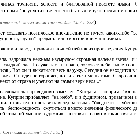
читься точности, ясности и благородной простоте языки. 
который "не упустит ничего, что бы выдвинуло предмет и произ
)
в последний год его жизни. Гослитиздат, 1957, с. 298.
ет создавать поэтическое впечатление не путем каких-либо "
сущности, "души" предмета или скрытой в нем динамики.
дожник и народ" приводит ночной пейзаж из произведения Купр
тала, задрожала нежным изумрудом скромная далекая звезда, и
 сладкий час. Но уже там, направо, золотеет небо выше гори
есяц. Вот он и выкатился весь наружу. Сегодня он находится в
палача. Он идет не торопясь, но гигантскими шагами. Скоро он 
неют от страха и убегают на самый верх неба..."
следователь справедливо замечает: "Когда мы говорим: "взошл
е. Куприн прибавляет: "на небо", и в будничном, привычном вд
тоило писателю поставить вслед за этим - "бледнеют", "убега
ть, беспомощность, смутиться) вместо значения физического де
об этом; об умении художника поставить слово в такие связи
)
"Советский писатель", 1960 с. 93.