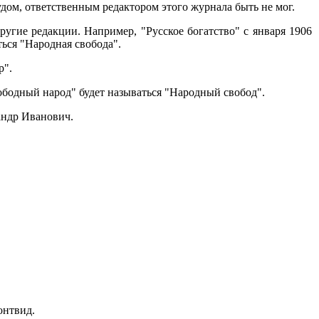
дом, ответственным редактором этого журнала быть не мог.
угие редакции. Например, "Русское богатство" с января 1906
ься "Народная свобода".
р".
вободный народ" будет называться "Народный свобод".
андр Иванович.
онтвид.