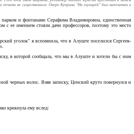
ачале 1906 года была закрыта, редактор Михаил Кристи арестован и затем
на печати не существовало. Очерк Куприна "На глухарей" был напечатан в
м парком и фонтанами Серафима Владимировна, единственная
м с ее имением стояли дачи профессоров, поэтому это место
ский уголок" я вспомнила, что в Алуште поселился Сергеев-
и.
иску, в которой сообщала, что мы в Алуште и хотели бы с ним
пной черных волос. Взяв записку, Ценский круто повернулся и
мко крикнула ему вслед: