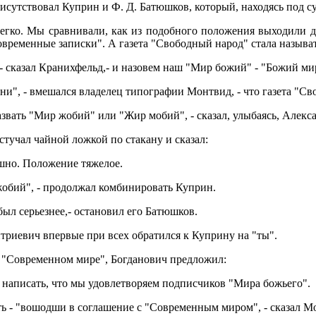
сутствовал Куприн и Ф. Д. Батюшков, который, находясь под су
егко. Мы сравнивали, как из подобного положения выходили др
временные записки". А газета "Свободный народ" стала называт
 - сказал Кранихфельд,- и назовем наш "Мир божий" - "Божий ми
ени", - вмешался владелец типографии Монтвид, - что газета "С
звать "Мир жобий" или "Жир мобий", - сказал, улыбаясь, Алекс
стучал чайной ложкой по стакану и сказал:
ешно. Положение тяжелое.
жобий", - продолжал комбинировать Куприн.
был серьезнее,- остановил его Батюшков.
триевич впервые при всех обратился к Куприну на "ты".
а "Современном мире", Богданович предложил:
 написать, что мы удовлетворяем подписчиков "Мира божьего".
ть - "вошодши в соглашение с "Современным миром", - сказал М