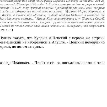
последней странице этой книги рукой Сергеева-Ценского написано: "201-26
он писал ей 20 января 1961 года: "...Когда я смотрю на Ваш портрет, такой
енский". В 1928 году Ценский подарил Куприной-Иорданской свой сборник
31 году они обменялись последними письмами: "Дорогая Мария Карловна, я
 Москве, а точнее, под Москвой, - в доме отдыха ЦЕКУБУ, в Болшеве. Вы
 было для этого времени..." Мария Карловна ответила ему: "Дорогой Сергей
уже начинала беспокоиться... старые дружеские отношения нынче ценятся
й взгляд на человеческие отношения настолько... выдержан, что возражать
)
1931 г.".
Нужно сказать, что Куприн и Ценский с первой же встречи
ргеев-Ценский на набережной в Алуште, - Ценский немедленно
дился, но потом затерялся.
сандр Иванович. - Чтобы сесть за письменный стол в этой