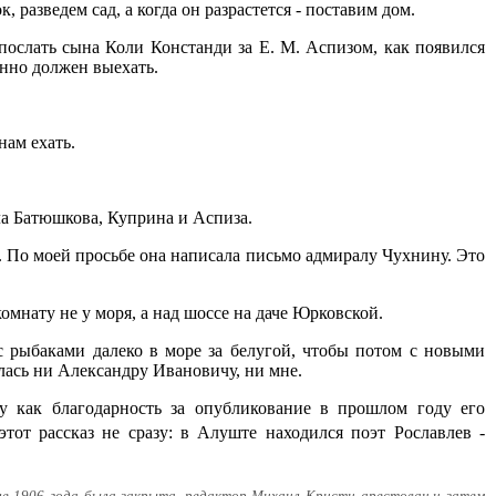
, разведем сад, а когда он разрастется - поставим дом.
 послать сына Коли Констанди за Е. М. Аспизом, как появился
енно должен выехать.
нам ехать.
ла Батюшкова, Куприна и Аспиза.
ь. По моей просьбе она написала письмо адмиралу Чухнину. Это
омнату не у моря, а над шоссе на даче Юрковской.
 рыбаками далеко в море за белугой, чтобы потом с новыми
лась ни Александру Ивановичу, ни мне.
ту как благодарность за опубликование в прошлом году его
этот рассказ не сразу: в Алуште находился поэт Рославлев -