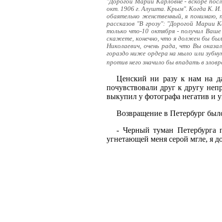
"Дорогой Марии Карловне - вскоре посл
окт. 1906 г. Алушта. Крым". Когда К. И
обаятельно женственный, я понимаю, п
рассказов "В грозу": "Дорогой Марии К
только что-10 октября - получил Ваше
скажете, конечно, что я должен бы был 
Николаевич, очень рада, что Вы оказа
гораздо ниже ордера на мыло или зубну
против него значило бы впадать в зловр
Ценский ни разу к нам на д
почувствовали друг к другу неп
выкупил у фотографа негатив и у
Возвращение в Петербург был
- Черный туман Петербурга 
угнетающей меня серой мгле, я д