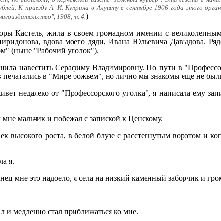
ь идет, по-видимому, о керченской газете "Южный курьер". Эта газета в н
ублей. К приезду А. И. Куприна в Алушту в сентябре 1906 года этого орга
)
нигоиздательство", 1908, т. 4.
горы Кастель, жила в своем громадном имении с великолепны
иридонова, вдова моего дяди, Ивана Юльевича Давыдова. Рядо
м" (ныне "Рабочий уголок").
ешила навестить Серафиму Владимировну. По пути в "Профессор
в печатались в "Мире божьем", но лично мы знакомы еще не был
ивет недалеко от "Профессорского уголка", я написала ему зап
зал мне мальчик и побежал с запиской к Ценскому.
ек высокого роста, в белой блузе с расстегнутым воротом и ко
ла я.
онец мне это надоело, я села на низкий каменный заборчик и гро
ал и медленно стал приближаться ко мне.