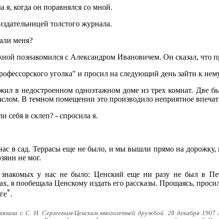
а я, когда он поравнялся со мной.
 издательницей толстого журнала.
нали меня?
ежной познакомился с Александром Ивановичем. Он сказал, что п
офессорского уголка" и просил на следующий день зайти к нем
жил в недостроенном одноэтажном доме из трех комнат. Две был
маслом. В темном помещении это производило неприятное впечат
и себя в склеп? - спросила я.
нас в сад. Террасы еще не было, и мы вышли прямо на дорожку,
зяин не мог.
знакомых у нас не было: Ценский еще ни разу не был в Пете
х, я пообещала Ценскому издать его рассказы. Прощаясь, просили
*
ге
.
вязана с С. Н. Сергеевым-Ценским многолетней дружбой. 28 декабря 1907 