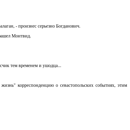
лаган, - произнес серьезно Богданович.
 зашел Монтвид.
исчик тем временем и ушодца...
а жизнь" корреспонденцию о севастопольских событиях, этим