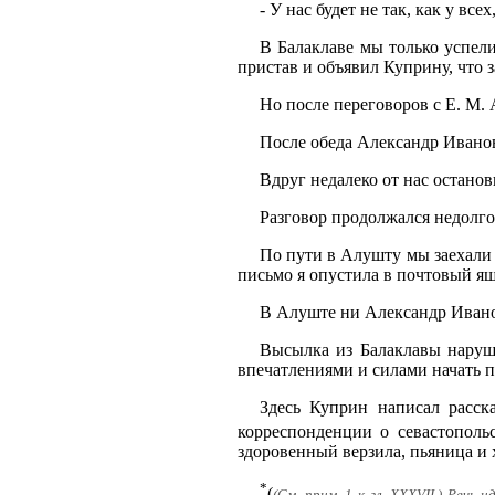
- У нас будет не так, как у вс
В Балаклаве мы только успели
пристав и объявил Куприну, что з
Но после переговоров с Е. М. 
После обеда Александр Иванов
Вдруг недалеко от нас остано
Разговор продолжался недолго
По пути в Алушту мы заехали 
письмо я опустила в почтовый ящи
В Алуште ни Александр Иванов
Высылка из Балаклавы наруши
впечатлениями и силами начать п
Здесь Куприн написал расск
корреспонденции о севастополь
здоровенный верзила, пьяница и 
*
(