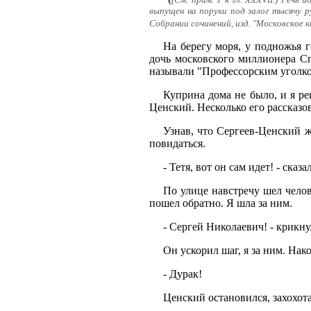
(См. прим. 1 к гл. XXXVII.) Реч
выпущен на поруки под залог тысячу р
Собрании сочинений, изд. "Московское к
На берегу моря, у подножья 
дочь московского миллионера Сп
называли "Профессорским уголко
Куприна дома не было, и я р
Ценский. Несколько его рассказо
Узнав, что Сергеев-Ценский ж
повидаться.
- Тетя, вот он сам идет! - ска
По улице навстречу шел челов
пошел обратно. Я шла за ним.
- Сергей Николаевич! - крикну
Он ускорил шаг, я за ним. Нак
- Дурак!
Ценский остановился, захохот