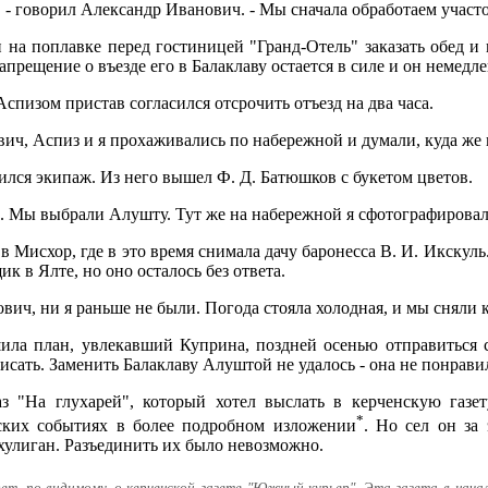
ех, - говорил Александр Иванович. - Мы сначала обработаем участок
 на поплавке перед гостиницей "Гранд-Отель" заказать обед и
апрещение о въезде его в Балаклаву остается в силе и он немедл
Аспизом пристав согласился отсрочить отъезд на два часа.
ич, Аспиз и я прохаживались по набережной и думали, куда же 
вился экипаж. Из него вышел Ф. Д. Батюшков с букетом цветов.
. Мы выбрали Алушту. Тут же на набережной я сфотографирова
в Мисхор, где в это время снимала дачу баронесса В. И. Икскул
к в Ялте, но оно осталось без ответа.
ич, ни я раньше не были. Погода стояла холодная, и мы сняли к
ла план, увлекавший Куприна, поздней осенью отправиться с
исать. Заменить Балаклаву Алуштой не удалось - она не понрави
аз "На глухарей", который хотел выслать в керченскую газе
*
ских событиях в более подробном изложении
. Но сел он за 
хулиган. Разъединить их было невозможно.