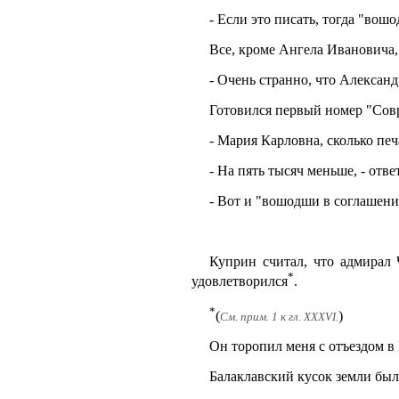
- Если это писать, тогда "вош
Все, кроме Ангела Ивановича, 
- Очень странно, что Александ
Готовился первый номер "Совр
- Мария Карловна, сколько пе
- На пять тысяч меньше, - отве
- Вот и "вошодши в соглашение
Куприн считал, что адмирал 
*
удовлетворился
.
*
(
)
См. прим. 1 к гл. XXXVI.
Он торопил меня с отъездом в 
Балаклавский кусок земли был