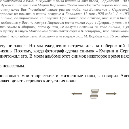
е знакомства с Вами в Алуште и была написана эта пьеса, - дружески". На 
. Чуковский получил от Марии Карловны "Годы молодости" в первом издании, 
очему из-за Вас "погибали" такие разные люди, как Батюшков и Сергеев-Ц
арловне на память о нашей встрече в Балаклаве 11 мая 1928 года". А в 19
 письмо, датированное 25 августа. Произошло это оттого, что я сам был в
побывать у Вас, но клянусь Парнасом (есть такая гора в Греции), у меня не
лись живы и здоровы, потому что, не получая отклика на свое письмо, я 
ю щетку. Клянусь Монбланом (есть такая гора в Швейцарии), что этот новы
едный уклон идеализма. А потому и не возражаю... М. Иорданская. 15 октября 
ачу не зашел. Но мы ежедневно встречались на набережной. 
риязнь. Поэтому, когда фотограф сделал снимок - Куприн и Се
ничтожил его. В моем альбоме этот снимок некоторое время нахо
о невеселым.
поглощает мои творческие и жизненные силы, - говорил Алек
олжен делать героические усилия воли.