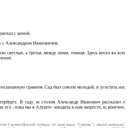
риехал с женой.
у с Александром Ивановичем.
и светлые, а третья, между ними, темная. Здесь висел во всю
ление.
 посыпанную гравием. Сад был совсем молодой, и угостить нас
рбурге. В саду за столом Александр Иванович рассказал о
 его - пока мы в Алуште- заходить к нам запросто, и, конечно,
года Сергеев-Ценский подарил ей свою книгу "Смерть" с такой надписью: