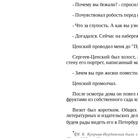
- Почему вы бежали? - спросил
- Почувствовал робость перед
- Что за глупость. А как вы уз
- Догадался. Сейчас на набер
Ценский проводил меня до "Пр
Сергеев-Ценский был холост, 
стену его портрет, написанный 
- Зачем вы при жизни поместил
Ценский промолчал.
После осмотра дома он повел 
фруктами из собственного сада хо
Визит был коротким. Общих 
литературных и издательских дела
будем рады видеть его в Петербур
*
(
М. К. Куприна-Иорданская была с