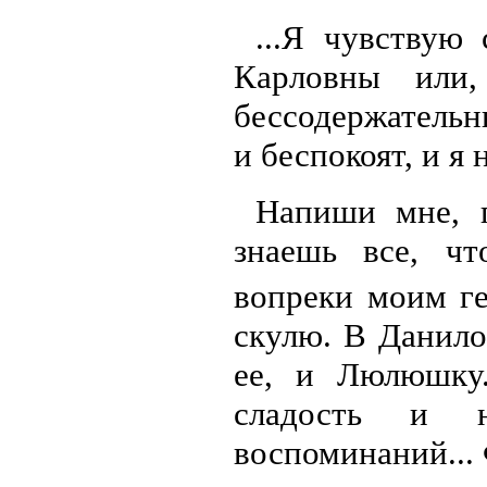
...Я чувствую
Карловны или,
бессодержательн
и беспокоят, и я 
Напиши мне, 
знаешь все, чт
вопреки моим г
скулю. В Данило
ее, и Люлюшку
сладость и н
воспоминаний... 