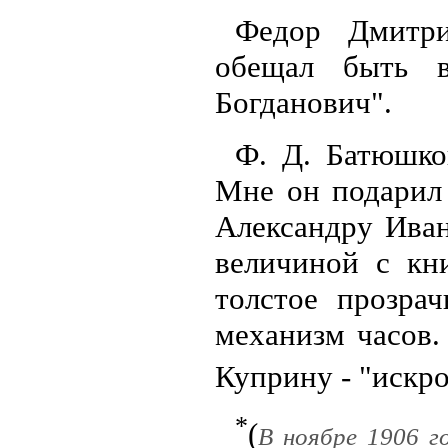
Федор Дмитри
обещал быть 
Богданович".
Ф. Д. Батюшко
Мне он подарил 
Александру Иван
величиной с кни
толстое прозра
механизм часов.
Куприну - "искр
*
(
В ноябре 1906 г