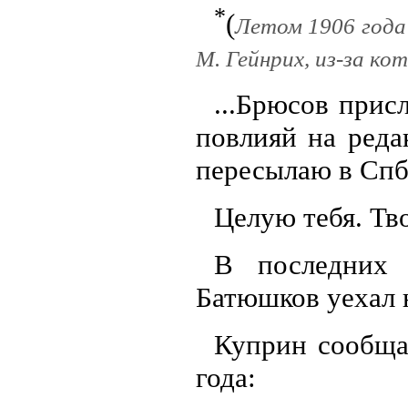
*
(
Летом 1906 года 
М. Гейнрих, из-за ко
...Брюсов прис
повлияй на реда
пересылаю в Спб (
Целую тебя. Тв
В последних 
Батюшков уехал 
Куприн сообща
года: