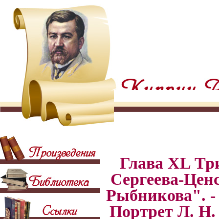
Глава XL Три
Сергеева-Ценс
Рыбникова". -
Портрет Л. H.