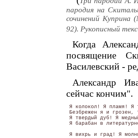
Три пародии А. И
пародия на Скиталь
сочинений Куприна (
92). Рукописный тек
Когда Алексан
посвящение Ск
Василевский - ре
Александр Ив
сейчас кончим".
 Я колокол! Я пламя! Я т
 Безбрежен я и грозен, 
 Я твердый дуб! Я медны
 Я барабан в литературно
 Я вихрь и град! Я молн