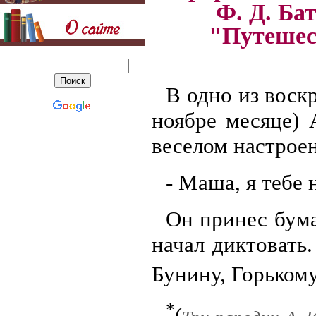
Ф. Д. Ба
"Путешес
В одно из воскр
ноябре месяце) 
веселом настроен
- Маша, я тебе
Он принес бума
начал диктовать
Бунину, Горьком
*
(