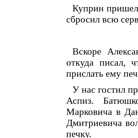
Куприн пришел 
сбросил всю серв
Вскоре Алекса
откуда писал, 
прислать ему печ
У нас гостил п
Аспиз. Батюш
Марковича в Дан
Дмитриевича вол
печку.