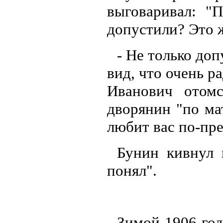
выговаривал: "
допустили? Это 
- Не только доп
вид, что очень р
Иванович отом
дворянин "по мат
любит вас по-пр
Бунин кивнул г
понял".
Зимой 1906 год