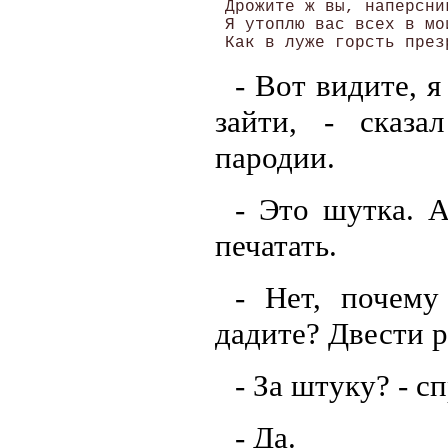
 Дрожите ж вы, наперсни
 Я утоплю вас всех в мо
- Вот видите, 
зайти, - сказа
пародии.
- Это шутка. 
печатать.
- Нет, почему
дадите? Двести 
- За штуку? - с
- Да.