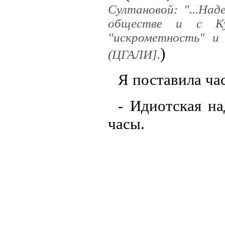
Султановой: "...На
обществе и с Ку
"искрометность" и
)
(ЦГАЛИ].
Я поставила ча
- Идиотская на
часы.