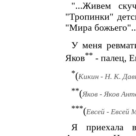
"...Живем ску
"Тропинки" детс
"Мира божьего"..
У меня ревмат
**
Яков
- палец, Е
*
(
Кикин - Н. К. Да
**
(
Яков - Яков Ант
***
(
Евсей - Евсей 
Я приехала в