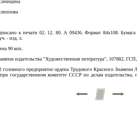
 Синицина
илиппова
одписано к печати 02. 12. 80. А 09436. Формат 84х108. Бумаг
ч. - изд. л.
ена 90 коп.
амени издательства "Художественная литература", 107882, ГСП, 
 головного предприятие ордена Трудового Красного Знамени Л
ри государственном комитете СССР по делам издательства, по